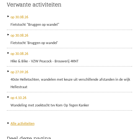
Verwante activiteiten
op
30
.
08
.
26
Fietstocht "Bruggen op wandel"
op
30
.
08
.
26
Fietstocht 'Bruggen op wandel'
op
30
.
08
.
26
Hike & Bike - VZW Peacock - Brouwerij 4KNT
op
27
.
09
.
26
40ste Helletochten, wandelen met keuze uit verschillende afstanden in de wijk
Hellestraat
op
4
.
10
.
26
Wandeling met zoektocht tvv Kom Op Tegen Kanker
Alle activiteiten
Deel deze pagina