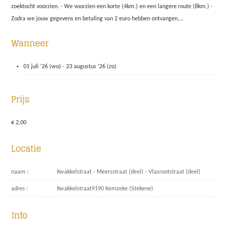
zoektocht voorzien. - We voorzien een korte (4km.) en een langere route (8km.) -
Zodra we jouw gegevens en betaling van 2 euro hebben ontvangen,...
Wanneer
01 juli ’26 (wo)
-
23 augustus ’26 (zo)
Prijs
€ 2,00
Locatie
naam
Kwakkelstraat - Meersstraat (deel) - Vlasrootstraat (deel)
adres
Kwakkelstraat
9190
Kemzeke (Stekene)
Info