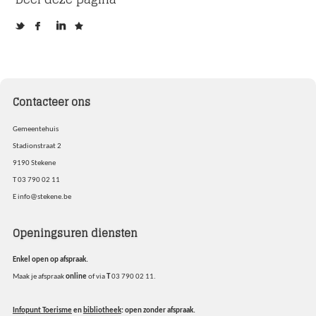
Contacteer ons
Gemeentehuis
Stadionstraat 2
9190
Stekene
T
03 790 02 11
E
info@stekene.be
Openingsuren diensten
Enkel open op afspraak.
Maak je afspraak
online
of via
T
03 790 02 11.
Infopunt Toerisme
en
bibliotheek
: open zonder afspraak.