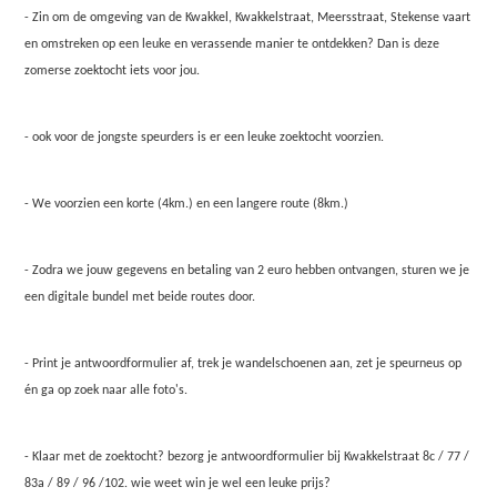
- Zin om de omgeving van de Kwakkel, Kwakkelstraat, Meersstraat, Stekense vaart
en omstreken op een leuke en verassende manier te ontdekken? Dan is deze
zomerse zoektocht iets voor jou.
- ook voor de jongste speurders is er een leuke zoektocht voorzien.
- We voorzien een korte (4km.) en een langere route (8km.)
- Zodra we jouw gegevens en betaling van 2 euro hebben ontvangen, sturen we je
een digitale bundel met beide routes door.
- Print je antwoordformulier af, trek je wandelschoenen aan, zet je speurneus op
én ga op zoek naar alle foto's.
- Klaar met de zoektocht? bezorg je antwoordformulier bij Kwakkelstraat 8c / 77 /
83a / 89 / 96 /102. wie weet win je wel een leuke prijs?