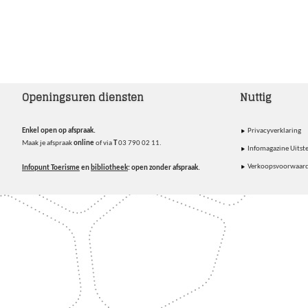
Openingsuren diensten
Nuttig
Enkel open op afspraak.
Privacyverklaring
Maak je afspraak
online
of via
T
03 790 02 11.
Infomagazine Uitst
Verkoopsvoorwaar
Infopunt Toerisme
en
bibliotheek
: open zonder afspraak.