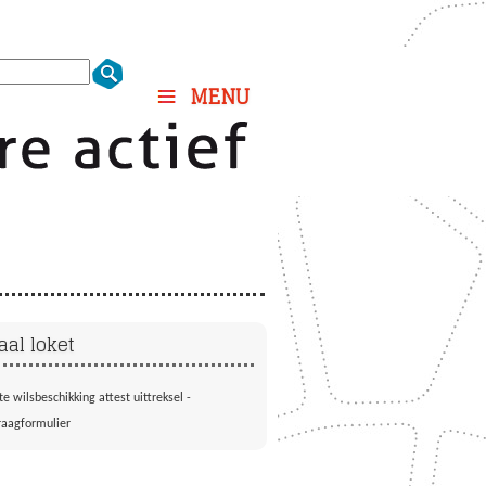
MENU
aal loket
te wilsbeschikking attest uittreksel -
aagformulier