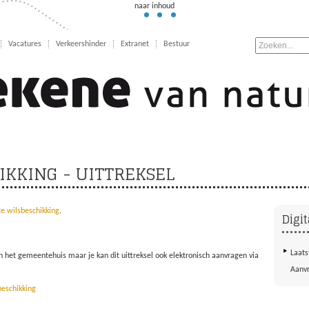
naar inhoud
Vacatures
Verkeershinder
Extranet
Bestuur
IKKING - UITTREKSEL
te wilsbeschikking
.
Digit
Laats
in het gemeentehuis maar je kan dit uittreksel ook elektronisch aanvragen via
Aanvr
beschikking