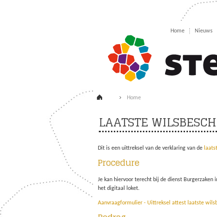
Home
Nieuws
Home
LAATSTE WILSBESCH
Dit is een uittreksel van de verklaring van de
laats
Procedure
Je kan hiervoor terecht bij de dienst Burgerzaken 
het digitaal loket.
Aanvraagformulier - Uittreksel attest laatste wils