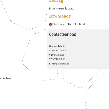
Bedrag
Dit uittreksel is gratis.
Downloads
Formulier - Uittreksels.pdf
Contacteer ons
Gemeentehuis
Stadionstraat 2
9190
Stekene
T
03 790 02 11
E
info@stekene.be
Annuleren