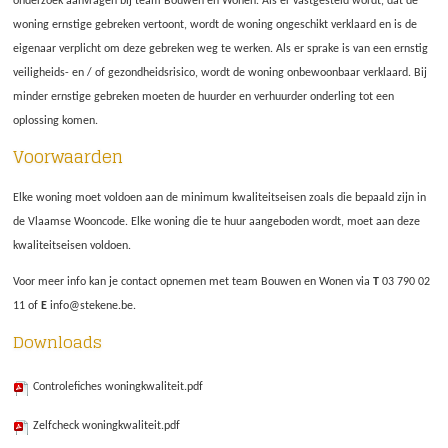
onderzoek aanvragen bij team Bouwen en Wonen. Als er vastgesteld wordt, dat de
woning ernstige gebreken vertoont, wordt de woning ongeschikt verklaard en is de
eigenaar verplicht om deze gebreken weg te werken. Als er sprake is van een ernstig
veiligheids- en / of gezondheidsrisico, wordt de woning onbewoonbaar verklaard. Bij
minder ernstige gebreken moeten de huurder en verhuurder onderling tot een
oplossing komen.
Voorwaarden
Elke woning moet voldoen aan de minimum kwaliteitseisen zoals die bepaald zijn in
de Vlaamse Wooncode. Elke woning die te huur aangeboden wordt, moet aan deze
kwaliteitseisen voldoen.
Voor meer info kan je contact opnemen met team Bouwen en Wonen via
T
03 790 02
11 of
E
info@stekene.be.
Downloads
Controlefiches woningkwaliteit.pdf
Zelfcheck woningkwaliteit.pdf