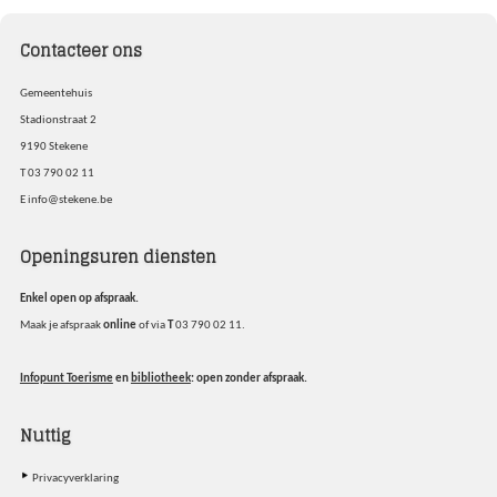
Contacteer ons
Gemeentehuis
Stadionstraat 2
9190
Stekene
T
03 790 02 11
E
info@stekene.be
Openingsuren diensten
Enkel open op afspraak.
Maak je afspraak
online
of via
T
03 790 02 11.
Infopunt Toerisme
en
bibliotheek
: open zonder afspraak.
Nuttig
Privacyverklaring